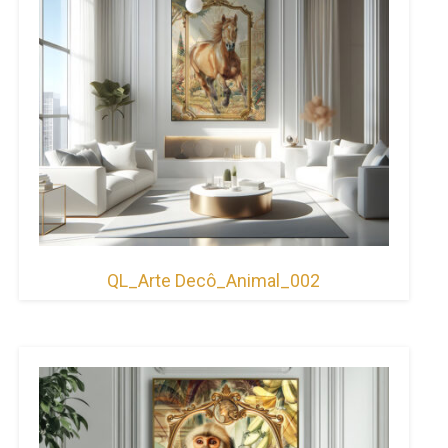
QL_Arte Decô_Animal_002