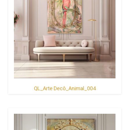
QL_Arte Decô_Animal_004