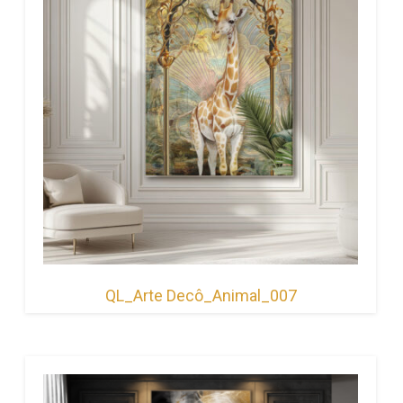
QL_Arte Decô_Animal_007