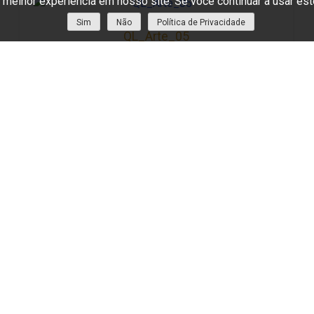
a melhor experiência em nosso site. Se você continuar a usar est
Sim
Não
Política de Privacidade
QL_Arte_05
QL_CA_Girafas_01
ica de privacidade
Termos e Condições
Resolução de Lití