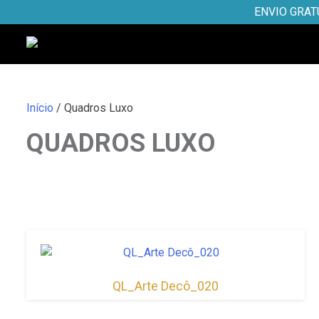
Skip
ENVIO GRAT
to
content
Início
/ Quadros Luxo
QUADROS LUXO
QL_Arte Decô_020