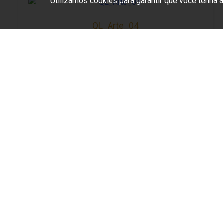
Utilizamos cookies para garantir que você tenha 
QL_Arte_04
QL_CA_Aves Tropicais_01
Polít