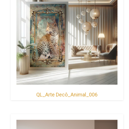
QL_Arte Decô_Animal_006