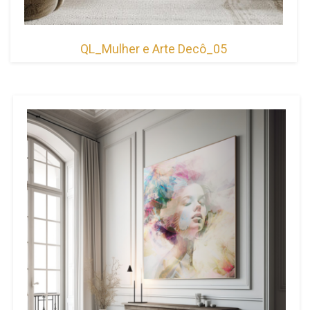
QL_Mulher e Arte Decô_05