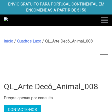
Skip
ENVIO GRATUITO PARA PORTUGAL CONTINENTAL EM
to
ENCOMENDAS A PARTIR DE €150
content
Início
/
Quadros Luxo
/ QL_Arte Decô_Animal_008
QL_Arte Decô_Animal_008
Preços apenas por consulta.
CONTACTE-NOS