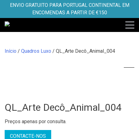
Skip
ENVIO GRATUITO PARA PORTUGAL CONTINENTAL EM
to
ENCOMENDAS A PARTIR DE €150
content
Início
/
Quadros Luxo
/ QL_Arte Decô_Animal_004
QL_Arte Decô_Animal_004
Preços apenas por consulta.
CONTACTE-NOS