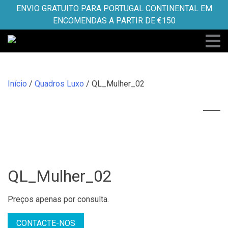
Skip
ENVIO GRATUITO PARA PORTUGAL CONTINENTAL EM
to
ENCOMENDAS A PARTIR DE €150
content
Início
/
Quadros Luxo
/ QL_Mulher_02
QL_Mulher_02
Preços apenas por consulta.
CONTACTE-NOS