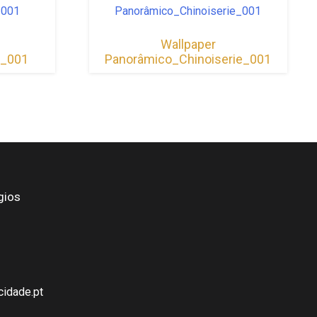
Wallpaper
o_001
Panorâmico_Chinoiserie_001
gios
idade.pt