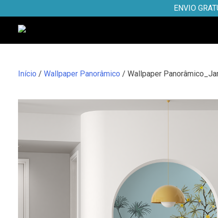
Skip
ENVIO GRAT
to
content
Início
/
Wallpaper Panorâmico
/ Wallpaper Panorâmico_Ja