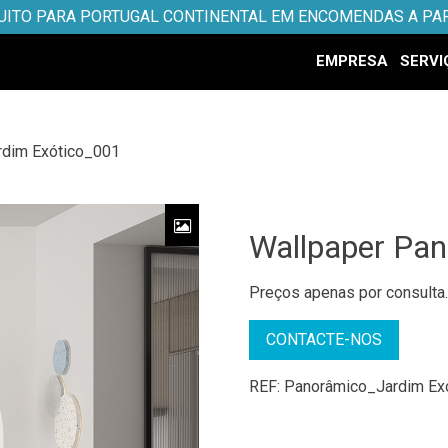
UITO PARA PORTUGAL CONTINENTAL EM ENCOMENDAS A PAR
EMPRESA
SERVI
rdim Exótico_001
Wallpaper Pa
Preços apenas por consulta
CONTACTE-NOS
REF:
Panorâmico_Jardim Ex