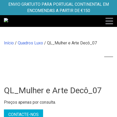
Skip
ENVIO GRATUITO PARA PORTUGAL CONTINENTAL EM
to
ENCOMENDAS A PARTIR DE €150
content
Início
/
Quadros Luxo
/ QL_Mulher e Arte Decô_07
QL_Mulher e Arte Decô_07
Preços apenas por consulta.
CONTACTE-NOS