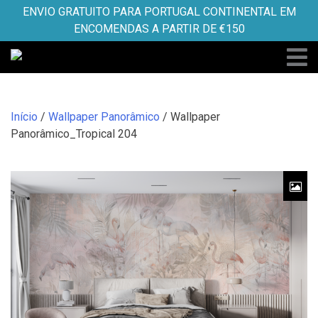
Skip
ENVIO GRATUITO PARA PORTUGAL CONTINENTAL EM
to
ENCOMENDAS A PARTIR DE €150
content
Início
/
Wallpaper Panorâmico
/ Wallpaper
Panorâmico_Tropical 204