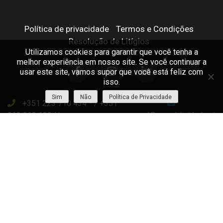
Política de privacidade
Termos e Condições
Resolução de Litígios
Utilizamos cookies para garantir que você tenha a
melhor experiência em nosso site. Se você continuar a
usar este site, vamos supor que você está feliz com
isso.
Sim
Não
Política de Privacidade
+351 223 710 434
/
+351
912 213 122
geral@ampublicidade.pt
WEBSITE
AMP PUBLICIDADE 2019 © TODOS OS DIREITOS RESERVADOS |
SITE.PT
BY