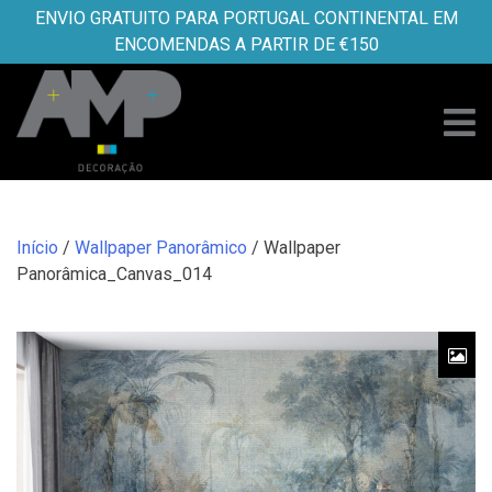
Skip
ENVIO GRATUITO PARA PORTUGAL CONTINENTAL EM
to
ENCOMENDAS A PARTIR DE €150
content
Início
/
Wallpaper Panorâmico
/ Wallpaper
Panorâmica_Canvas_014