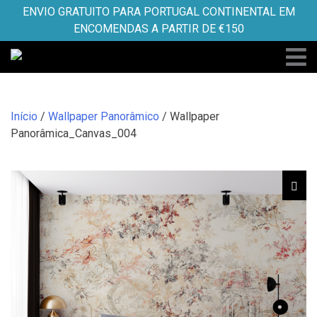
Skip
ENVIO GRATUITO PARA PORTUGAL CONTINENTAL EM
to
ENCOMENDAS A PARTIR DE €150
content
Início
/
Wallpaper Panorâmico
/ Wallpaper
Panorâmica_Canvas_004