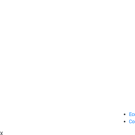
Ec
Co
X