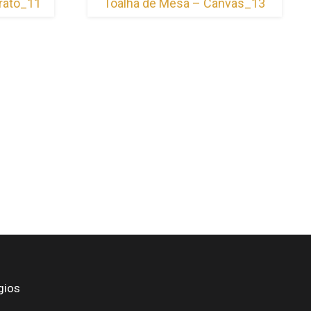
rato_11
Toalha de Mesa – Canvas_13
gios