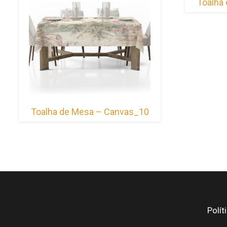
Toalha
Toalha de Mesa – Canvas_10
Polít