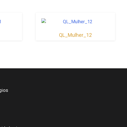
1
QL_Mulher_12
gios