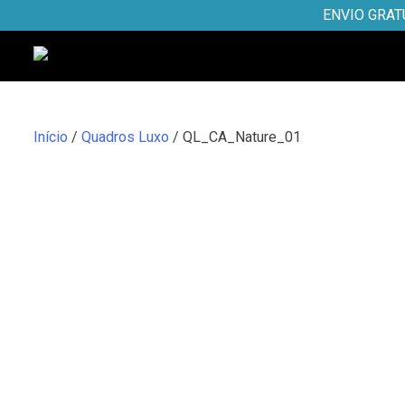
Skip
ENVIO GRAT
to
content
Início
/
Quadros Luxo
/ QL_CA_Nature_01