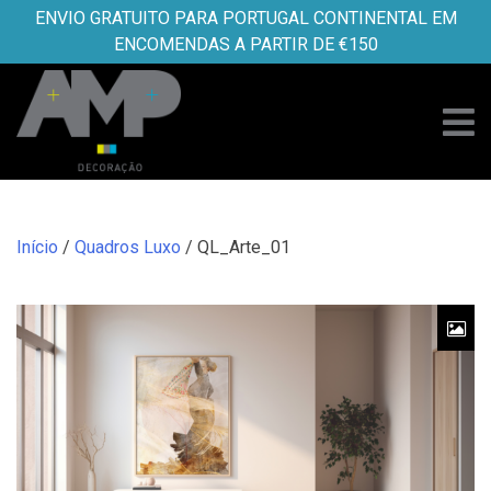
Skip
ENVIO GRATUITO PARA PORTUGAL CONTINENTAL EM
to
ENCOMENDAS A PARTIR DE €150
content
Início
/
Quadros Luxo
/ QL_Arte_01