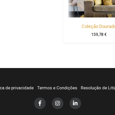
has
multiple
variants.
The
Coleção Dourad
options
may
159,78
€
be
chosen
on
the
product
page
ica de privacidade
Termos e Condições
Resolução de Lití