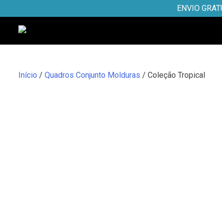
Skip
ENVIO GRAT
to
content
Início
/
Quadros Conjunto Molduras
/ Coleção Tropical