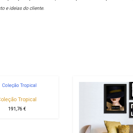
 e ideias do cliente.
oleção Tropical
191,76
€
This
product