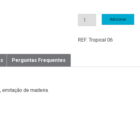
Quantidade
Adicionar
de
Coleção
Tropical
REF:
Tropical 06
es
Perguntas Frequentes
 emitação de madeira.