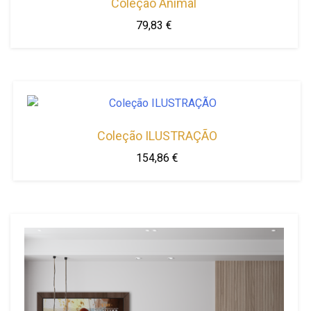
Coleção Animal
79,83
€
This
product
has
multiple
variants.
Coleção ILUSTRAÇÃO
The
options
154,86
€
may
be
chosen
on
the
product
page