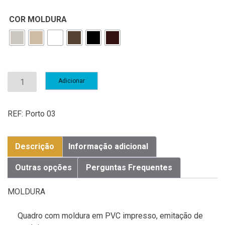
COR MOLDURA
Quantidade
Adicionar
de
Coleção
Porto
REF:
Porto 03
Descrição
Informação adicional
Outras opções
Perguntas Frequentes
MOLDURA
Quadro com moldura em PVC impresso, emitação de